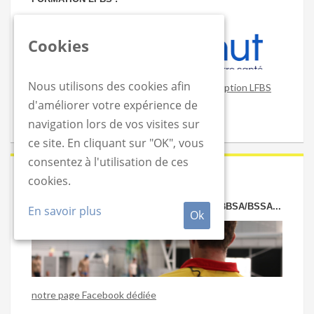
Cookies
Nous utilisons des cookies afin
Obtenez un remboursement sur votre inscription LFBS
d'améliorer votre expérience de
navigation lors de vos visites sur
ce site. En cliquant sur "OK", vous
consentez à l'utilisation de ces
cookies.
2020-06-24
VOUS CHERCHEZ OU PROPOSEZ UN JOB BBSA/BSSA...
En savoir plus
Ok
notre page Facebook dédiée