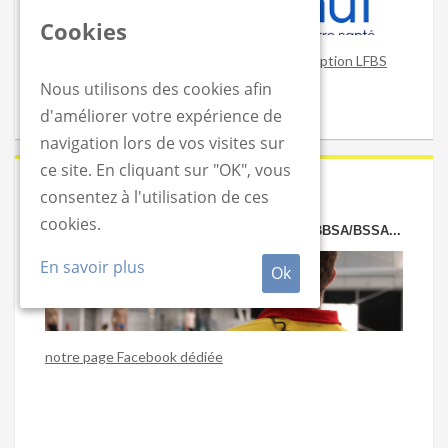
Cookies
Obtenez un remboursement sur votre inscription LFBS
Nous utilisons des cookies afin
d'améliorer votre expérience de
navigation lors de vos visites sur
ce site. En cliquant sur "OK", vous
2020-06-24
consentez à l'utilisation de ces
cookies.
VOUS CHERCHEZ OU PROPOSEZ UN JOB BBSA/BSSA...
En savoir plus
Ok
notre page Facebook dédiée