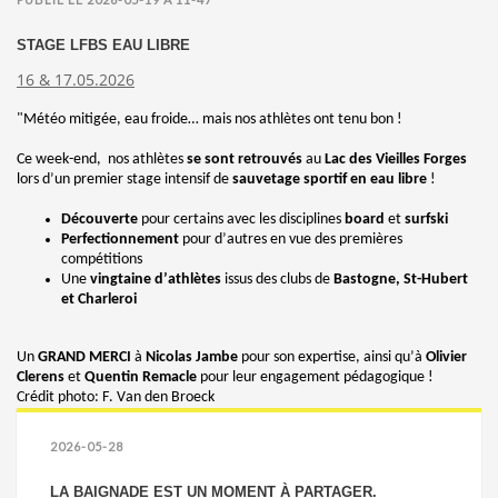
STAGE LFBS EAU LIBRE
16 & 17.05.2026
"Météo mitigée, eau froide… mais nos athlètes ont tenu bon !
Ce week-end,
nos athlètes
se sont retrouvés
au
Lac des Vieilles Forges
lors d’un premier stage intensif de
sauvetage sportif en eau libre
!
Découverte
pour certains avec les disciplines
board
et
surfski
Perfectionnement
pour d’autres en vue des premières
compétitions
Une
vingtaine d’athlètes
issus des clubs de
Bastogne, St-Hubert
et Charleroi
Un
GRAND MERCI
à
Nicolas Jambe
pour son expertise, ainsi qu’à
Olivier
Clerens
et
Quentin Remacle
pour leur engagement pédagogique !
Crédit photo: F. Van den Broeck
2026-05-28
LA BAIGNADE EST UN MOMENT À PARTAGER.