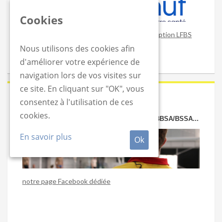
Cookies
Obtenez un remboursement sur votre inscription LFBS
Nous utilisons des cookies afin
d'améliorer votre expérience de
navigation lors de vos visites sur
ce site. En cliquant sur "OK", vous
2020-06-24
consentez à l'utilisation de ces
cookies.
VOUS CHERCHEZ OU PROPOSEZ UN JOB BBSA/BSSA...
En savoir plus
Ok
notre page Facebook dédiée