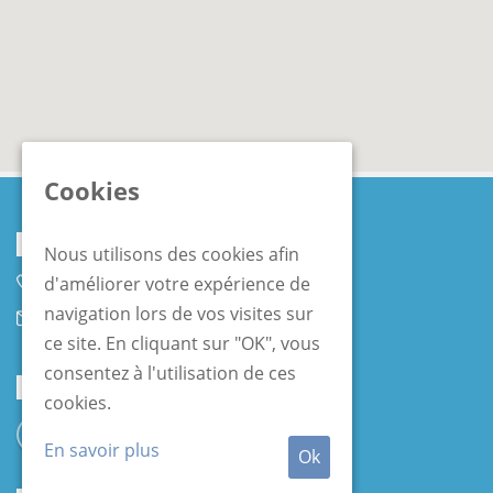
Cookies
Coordonnées
Nous utilisons des cookies afin
d'améliorer votre expérience de
+32 10 45 75 45
navigation lors de vos visites sur
contact@lfbs.org
ce site. En cliquant sur "OK", vous
consentez à l'utilisation de ces
Réseaux Sociaux
cookies.
En savoir plus
Ok