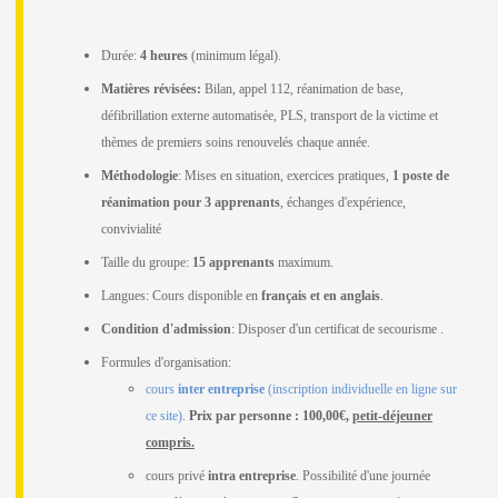
Durée:
4 heures
(minimum légal).
Matières révisées:
Bilan, appel 112, réanimation de base,
défibrillation externe automatisée, PLS, transport de la victime et
thèmes de premiers soins renouvelés chaque année.
Méthodologie
: Mises en situation, exercices pratiques,
1 poste de
réanimation pour 3 apprenants
, échanges d'expérience,
convivialité
Taille du groupe:
15 apprenants
maximum.
Langues: Cours disponible en
français et en anglais
.
Condition d'admission
: Disposer d'un certificat de secourisme .
Formules d'organisation:
cours
inter entreprise
(inscription individuelle en ligne sur
ce site)
.
Prix par personne :
100,00€,
p
etit-déjeuner
compris.
cours privé
intra entreprise
.
Possibilité d'une journée