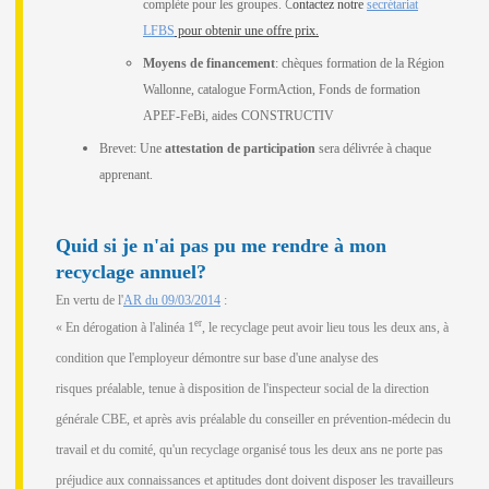
C
complète pour les groupes.
ontactez notre
secrétariat
LFBS
pour obtenir une offre prix.
Moyens de financement
: chèques formation de la Région
Wallonne, catalogue FormAction, Fonds de formation
APEF-FeBi, aides CONSTRUCTIV
Brevet: Une
attestation de participation
sera délivrée à chaque
apprenant.
Quid si je n'ai pas pu me rendre à mon
recyclage annuel?
En vertu de l'
AR du 09/03/2014
:
er
« En dérogation à l'alinéa 1
, le recyclage peut avoir lieu tous les deux ans, à
condition que l'employeur démontre sur base d'une analyse des
risques
préalable, tenue à disposition de l'inspecteur social de la direction
générale CBE, et après avis préalable du conseiller en prévention-médecin du
travail et du comité, qu'un recyclage organisé tous les deux ans ne porte pas
préjudice aux connaissances et aptitudes dont doivent disposer les travailleurs