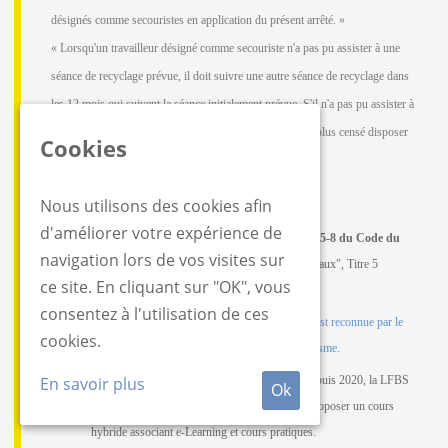
désignés comme secouristes en application du présent arrêté. »
« Lorsqu'un travailleur désigné comme secouriste n'a pas pu assister à une
séance de recyclage prévue, il doit suivre une autre séance de recyclage dans
les 12 mois qui suivent la séance initialement prévue. S'il n'a pas pu assister à
une autre séance durant cette période, ce travailleur n'est plus censé disposer
Cookies
des connaissances et aptitudes visées à l'article 9. »
Nous utilisons des cookies afin
Autres informations
d'améliorer votre expérience de
Références légales: Formation
visée à l'article I.5-8 du Code du
navigation lors de vos visites sur
Bien-être au travail
,
Livre 1er "Principes généraux", Titre 5
ce site. En cliquant sur "OK", vous
"Premiers secours"
consentez à l'utilisation de ces
Agrément SPF Emploi: Depuis 2007, la
LFBS est reconnue par le
cookies.
SPF Emploi pour délivrer le certificat de secourisme.
Agrément SPF Emploi "Blended Learning": Depuis 2020, la LFBS
En savoir plus
Ok
est reconnue par le SPF Emploi pour pouvoir proposer un cours
hybride associant e-Learning et cours pratiques.