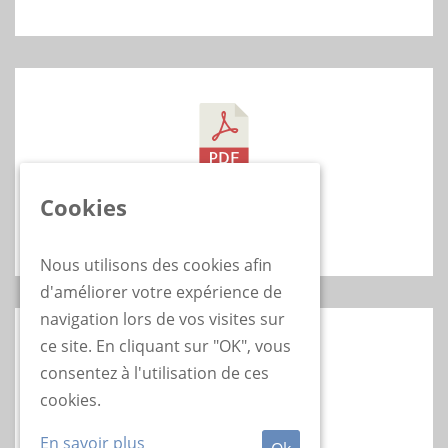
Meeting du BW - LLN - 23/03/25
Classement général
Cookies
A2-A3-A5
Nous utilisons des cookies afin
d'améliorer votre expérience de
navigation lors de vos visites sur
ce site. En cliquant sur "OK", vous
consentez à l'utilisation de ces
Meeting du BW - LLN - 23/03/25
cookies.
Résultats SPLASH
A2-A3-A5
En savoir plus