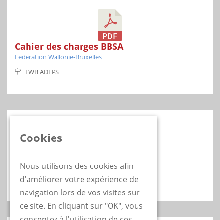
Cahier des charges BBSA
Fédération Wallonie-Bruxelles
FWB ADEPS
Cookies
Epreuves finales du BBSA (Base)
Nous utilisons des cookies afin
Description et synthèse
d'améliorer votre expérience de
navigation lors de vos visites sur
ce site. En cliquant sur "OK", vous
consentez à l'utilisation de ces