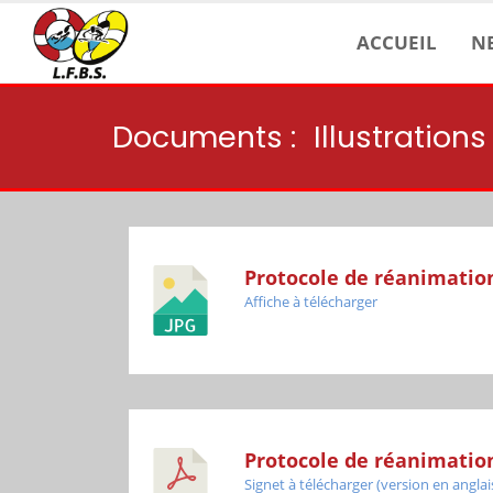
ACCUEIL
N
Documents :
Illustration
Protocole de réanimatio
Affiche à télécharger
Protocole de réanimatio
Signet à télécharger (version en anglai