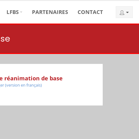
LFBS
PARTENAIRES
CONTACT
ase
de réanimation de base
er (version en français)