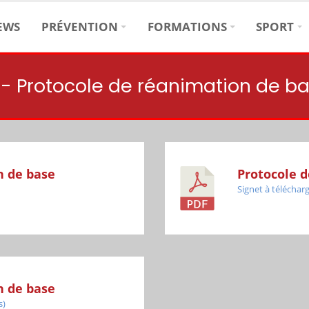
EWS
PRÉVENTION
FORMATIONS
SPORT
s - Protocole de réanimation de b
n de base
Protocole 
Signet à télécharg
n de base
s)